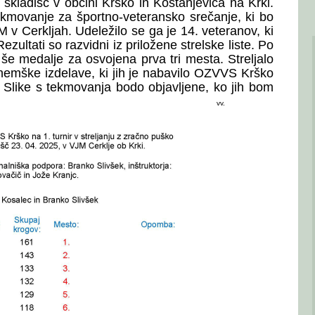
 skladišč v občini Krško in Kostanjevica na Krki.
 tekmovanje za športno-veteransko srečanje, ki bo
 v Cerkljah. Udeležilo se ga je 14. veteranov, ki
ezultati so razvidni iz priložene strelske liste. Po
še medalje za osvojena prva tri mesta. Streljalo
nemške izdelave, ki jih je nabavilo OZVVS Krško
 Slike s tekmovanja bodo objavljene, ko jih bom
jel.
vv.