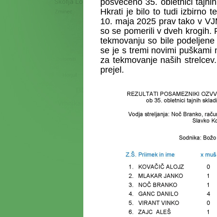
posvečeno 35. obletnici tajnih
Hkrati je bilo to tudi izbirno
10. maja 2025 prav tako v VJM
so se pomerili v dveh krogih. R
tekmovanju so bile podeljene 
se je s tremi novimi puškami 
za tekmovanje naših strelcev.
pre