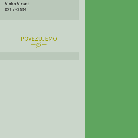
Vinko Virant
031 790 634
POVEZUJEMO