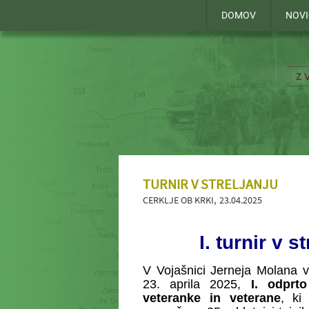
DOMOV
NOVI
TURNIR V STRELJANJU
CERKLJE OB KRKI
23.04.2025
I. turnir v 
V Vojašnici Jerneja Molana v
23. aprila 2025,
I. odprt
veteranke in veterane
, ki