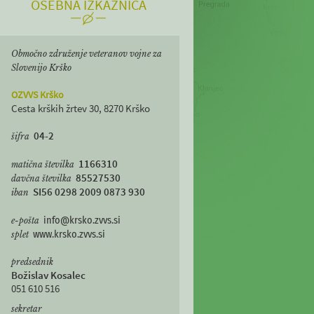
OSEBNA IZKAZNICA
Območno združenje veteranov vojne za
Slovenijo Krško
OZVVS Krško
Cesta krških žrtev 30, 8270 Krško
04-2
šifra
1166310
matična številka
85527530
davčna številka
SI56 0298 2009 0873 930
iban
e-pošta
info@krsko.zvvs.si
splet
www.krsko.zvvs.si
predsednik
Božislav Kosalec
051 610 516
sekretar